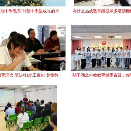
能中學教育 引領中學生成長的卓
為什么品成教育能從眾多培訓機
越伙伴
而出？優質服務背后的價值與
育理念 堅決杜絕“工廠化”兒童教
關于湖北中教教育辦學資質，你
育，回歸成長本質
題都在這里