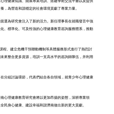
及心理健康知識、開展專業培訓、搭建學術交流平臺以及提供
素養，為營造和諧穩定的社會環境貢獻了專業力量。
的當選為研究會注入了新的活力。新任理事長在就職發言中強
統化、標準化、可及性強的心理健康教育咨詢服務體系，推動
育課程、建立危機干預聯動機制等具體服務形式進行了熱烈討
劃未來整合更多資源，培訓一支高水平的咨詢師隊伍，并利用
。在分組討論環節，代表們結合各自領域，就青少年心理健康
濟南心理健康教育研究會將以更加昂揚的姿態，深耕專業領
進全民身心健康、建設幸福和諧濟南做出新的更大貢獻。