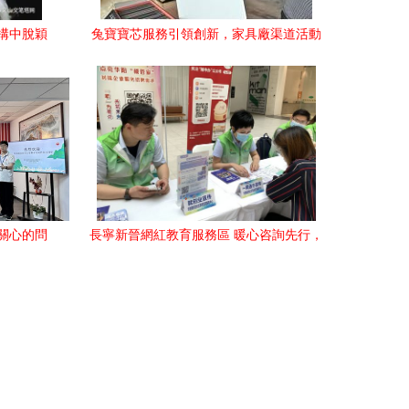
構中脫穎
兔寶寶芯服務引領創新，家具廠渠道活動
驚喜福利
與教育咨詢雙翼齊飛
關心的問
長寧新晉網紅教育服務區 暖心咨詢先行，
點亮學習之路