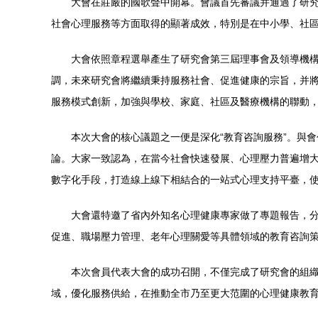
大會在莊嚴的國歌聲中開幕。會議首先審議并通過了研
社會心理服務等方面取得的顯著成效，特別是在中小學、社
大會依照章程選舉產生了研究會第三屆理事會及領導機
調，未來研究會將繼續秉持服務社會、促進健康的宗旨，并
服務模式創新，加強與學校、家庭、社區及醫療機構的聯動
本次大會的核心議題之一便是深化“教育咨詢服務”。與
論。大家一致認為，在當今社會快速發展、心理壓力普遍增
數字化手段，打造線上線下相結合的一站式心理支持平臺，
大會還特邀了省內外知名心理健康專家做了專題報告，
促進、職場壓力管理、老年心理關愛等具體領域的教育咨詢
本次會員代表大會的成功召開，不僅完成了研究會的組
域，優化服務供給，在推動全市乃至更大范圍的心理健康教