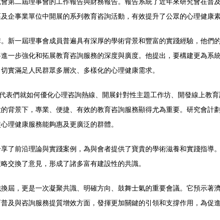
究會第二屆理事會的工作報告與財務報告。報告系統了近年來研究會在普
區及企事業單位中開展的系列教育咨詢活動，有效提升了公眾的心理健康
構。新一屆理事會成員普遍具有深厚的學術背景和豐富的實踐經驗，他們
將進一步強化和拓展教育咨詢服務的深度與廣度。他提出，要構建更為系
，切實滿足人民群眾多層次、多樣化的心理健康需求。
會代表們就如何優化心理咨詢熱線、開展針對性主題工作坊、開發線上教
大的背景下，專業、便捷、有效的教育咨詢服務顯得尤為重要。研究會計
使心理健康服務能夠惠及更廣泛的群體。
分享了前沿理論與實踐案例，為與會者提供了寶貴的學術滋養和實踐指導
策略交換了意見，形成了諸多富有建設性的共識。
織換屆，更是一次凝聚共識、明確方向、鼓舞士氣的重要會議。它預示著
育普及與咨詢服務提質增效方面，發揮更加關鍵的引領和支撐作用，為促