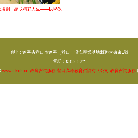
業規劃，贏取精彩人生——快學教
育生涯規劃服務全面啟動
地址：遼寧省營口市遼寧（營口）沿海產業基地新聯大街東1號
電話：0312-82**
6
www.elrich.cn
教育咨詢服務
營口高峰教育咨詢有限公司
教育咨詢服務